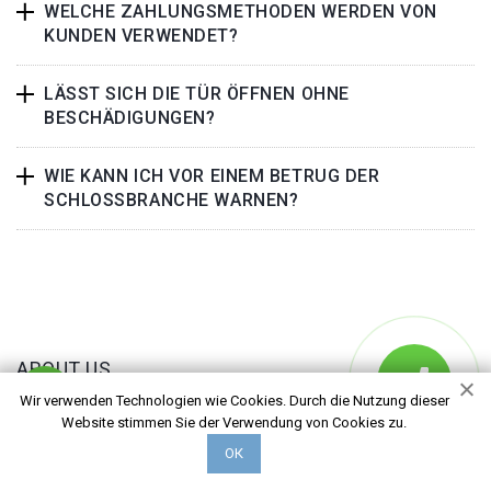
WELCHE ZAHLUNGSMETHODEN WERDEN VON
KUNDEN VERWENDET?
LÄSST SICH DIE TÜR ÖFFNEN OHNE
BESCHÄDIGUNGEN?
WIE KANN ICH VOR EINEM BETRUG DER
SCHLOSSBRANCHE WARNEN?
ABOUT US
Wir verwenden Technologien wie Cookies. Durch die Nutzung dieser
Unser 24h Notfallservice nimmt sich Rund um die Uhr gerne
Website stimmen Sie der Verwendung von Cookies zu.
Ihrer
ОК
Angelegenheiten an und einer unserer freundlichen und